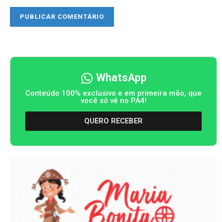
WhatsApp
Conteúdo 100% exclusivo e em primeira mão, que
você só vê no PA4!
QUERO RECEBER