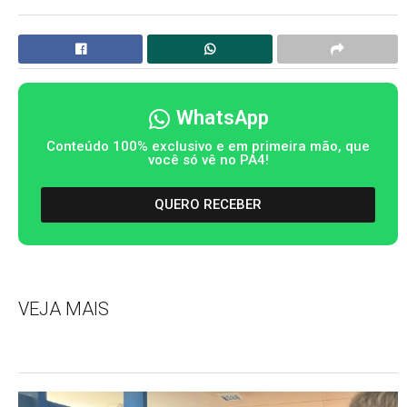
WhatsApp
Conteúdo 100% exclusivo e em primeira mão, que
você só vê no PA4!
QUERO RECEBER
VEJA MAIS