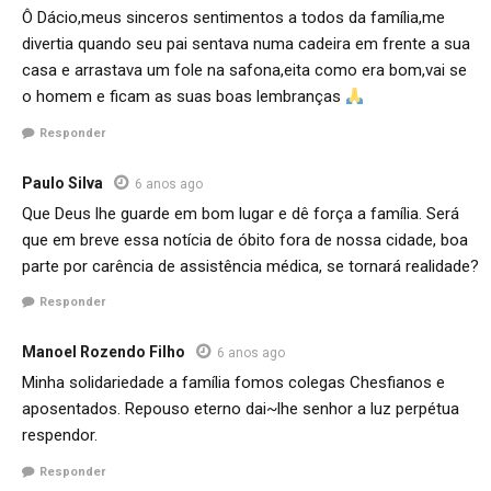
Ô Dácio,meus sinceros sentimentos a todos da família,me
divertia quando seu pai sentava numa cadeira em frente a sua
casa e arrastava um fole na safona,eita como era bom,vai se
o homem e ficam as suas boas lembranças
Responder
Paulo Silva
6 anos ago
Que Deus lhe guarde em bom lugar e dê força a família. Será
que em breve essa notícia de óbito fora de nossa cidade, boa
parte por carência de assistência médica, se tornará realidade?
Responder
Manoel Rozendo Filho
6 anos ago
Minha solidariedade a família fomos colegas Chesfianos e
aposentados. Repouso eterno dai~lhe senhor a luz perpétua
respendor.
Responder