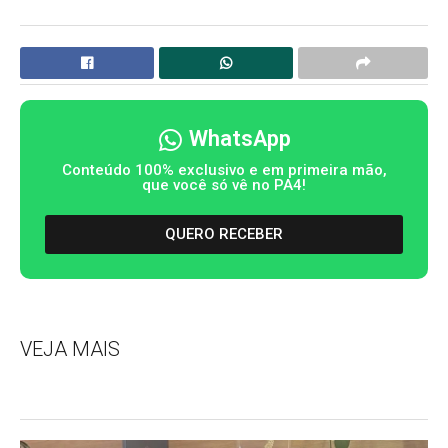
WhatsApp
Conteúdo 100% exclusivo e em primeira mão,
que você só vê no PA4!
QUERO RECEBER
VEJA MAIS