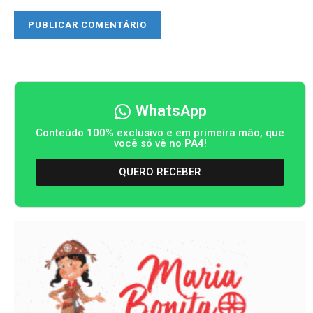
WhatsApp
Conteúdo 100% exclusivo e em primeira mão, que
você só vê no PA4!
QUERO RECEBER