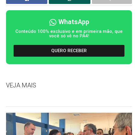
WhatsApp
Conteúdo 100% exclusivo e em primeira mão, que
você só vê no PA4!
QUERO RECEBER
VEJA MAIS