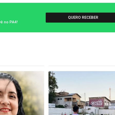
QUERO RECEBER
vê no PA4!