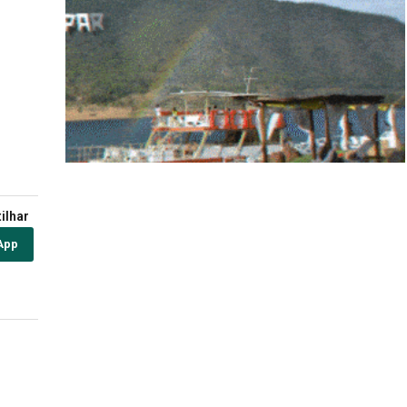
ilhar
App