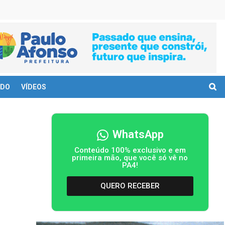
DO
VÍDEOS
WhatsApp
Conteúdo 100% exclusivo e em
primeira mão, que você só vê no
PA4!
QUERO RECEBER