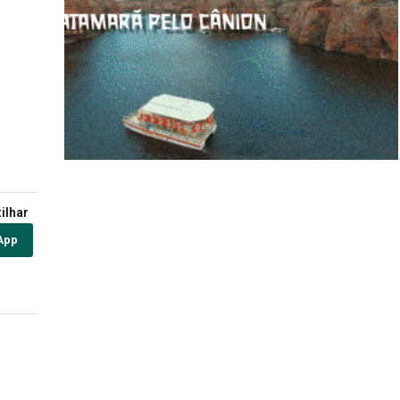
ilhar
App