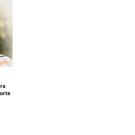
ura
orte