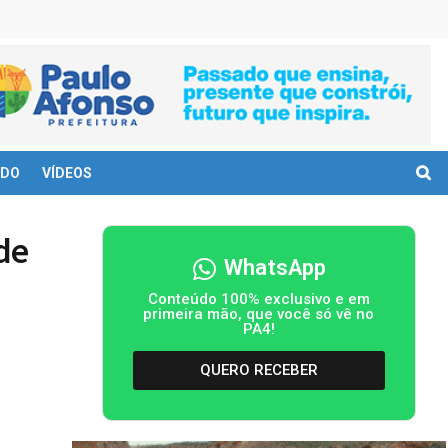
DO
VÍDEOS
de
WhatsApp
Conteúdo 100% exclusivo e em
primeira mão, que você só vê no
PA4!
QUERO RECEBER