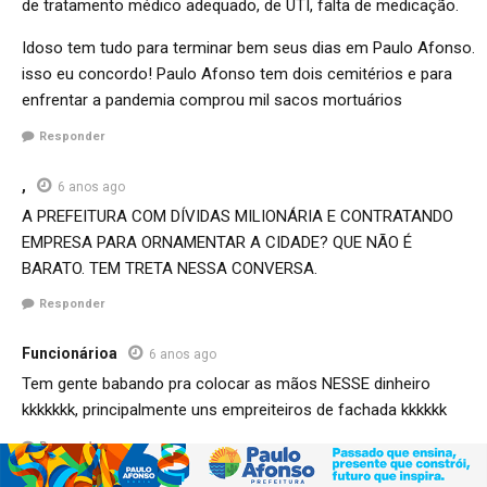
de tratamento médico adequado, de UTI, falta de medicação.
Idoso tem tudo para terminar bem seus dias em Paulo Afonso.
isso eu concordo! Paulo Afonso tem dois cemitérios e para
enfrentar a pandemia comprou mil sacos mortuários
Responder
,
6 anos ago
A PREFEITURA COM DÍVIDAS MILIONÁRIA E CONTRATANDO
EMPRESA PARA ORNAMENTAR A CIDADE? QUE NÃO É
BARATO. TEM TRETA NESSA CONVERSA.
Responder
Funcionárioa
6 anos ago
Tem gente babando pra colocar as mãos NESSE dinheiro
kkkkkkk, principalmente uns empreiteiros de fachada kkkkkk
Responder