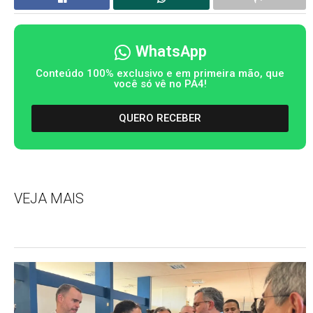
WhatsApp
Conteúdo 100% exclusivo e em primeira mão, que
você só vê no PA4!
QUERO RECEBER
VEJA MAIS