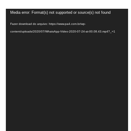
Tocador
Media error: Format(s) not supported or source(s) not found
de
Fazer download do arquivo: https://www.pa4.com.br/wp-
vídeo
content/uploads/2020/07/WhatsApp-Video-2020-07-24-at-00.08.43.mp4?_=1