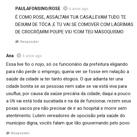
PAULAFONSINO/ROSE
6 anos ago
É COMO ROSE, ASSALTAM TUA CASA,LEVAM TUDO TE
DEIXAM DE TÔCA ,E TU VAI SE COMOVER COM LÁGRIMAS
DE CROCRÔ,MIM POUPE VIU !COM TEU MASOQUISMO
Responder
Ana
6 anos ago
Essa live fio o nojo, só os funcionário da prefeitura eligiando
para não perde o emprego, queria ver se fosse em rwlação a
saúde da cidade ia ter tanto elogios. O que adianta ter una
cidade bonita se as pessoas nem sabe se vai está viva para
usufluir, por causa da saúxe precária da cidade, daqui a pouco
a Uti vai está toda sucatiada e na da de funcionar, rezem seus
poxas sacos pra não precisar de ir ao hospital e morre sem
atentimento. Lutem vereadores de opocisão pela saúde do
municipio digna, vocês falam que tão gouvernando pelo povo
Responder