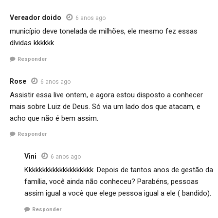
Vereador doido
6 anos ago
município deve tonelada de milhões, ele mesmo fez essas
dívidas kkkkkk
Responder
Rose
6 anos ago
Assistir essa live ontem, e agora estou disposto a conhecer
mais sobre Luiz de Deus. Só via um lado dos que atacam, e
acho que não é bem assim.
Responder
Vini
6 anos ago
Kkkkkkkkkkkkkkkkkkkk. Depois de tantos anos de gestão da
família, você ainda não conheceu? Parabéns, pessoas
assim igual a você que elege pessoa igual a ele ( bandido).
Responder