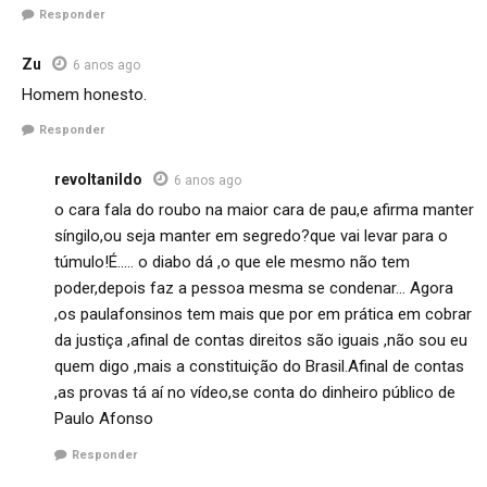
Responder
Zu
6 anos ago
Homem honesto.
Responder
revoltanildo
6 anos ago
o cara fala do roubo na maior cara de pau,e afirma manter
síngilo,ou seja manter em segredo?que vai levar para o
túmulo!É….. o diabo dá ,o que ele mesmo não tem
poder,depois faz a pessoa mesma se condenar… Agora
,os paulafonsinos tem mais que por em prática em cobrar
da justiça ,afinal de contas direitos são iguais ,não sou eu
quem digo ,mais a constituição do Brasil.Afinal de contas
,as provas tá aí no vídeo,se conta do dinheiro público de
Paulo Afonso
Responder