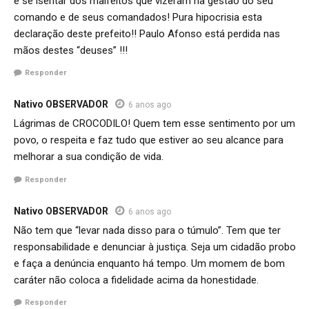
é se isentar dos malfeitos que vizeram na gestão do seu
comando e de seus comandados! Pura hipocrisia esta
declaração deste prefeito!! Paulo Afonso está perdida nas
mãos destes “deuses” !!!
Responder
Nativo OBSERVADOR
6 anos ago
Lágrimas de CROCODILO! Quem tem esse sentimento por um
povo, o respeita e faz tudo que estiver ao seu alcance para
melhorar a sua condição de vida.
Responder
Nativo OBSERVADOR
6 anos ago
Não tem que “levar nada disso para o túmulo”. Tem que ter
responsabilidade e denunciar à justiça. Seja um cidadão probo
e faça a denúncia enquanto há tempo. Um momem de bom
caráter não coloca a fidelidade acima da honestidade.
Responder