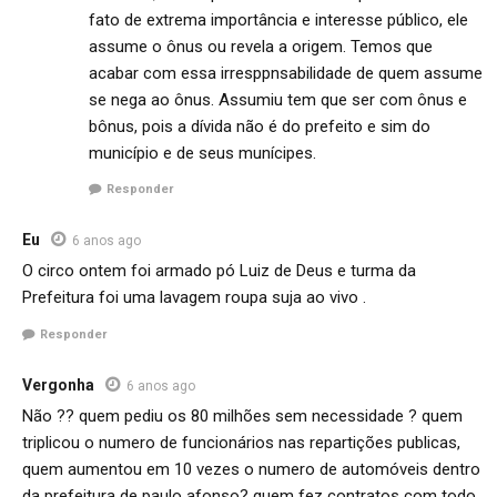
fato de extrema importância e interesse público, ele
assume o ônus ou revela a origem. Temos que
acabar com essa irresppnsabilidade de quem assume
se nega ao ônus. Assumiu tem que ser com ônus e
bônus, pois a dívida não é do prefeito e sim do
município e de seus munícipes.
Responder
Eu
6 anos ago
O circo ontem foi armado pó Luiz de Deus e turma da
Prefeitura foi uma lavagem roupa suja ao vivo .
Responder
Vergonha
6 anos ago
Não ?? quem pediu os 80 milhões sem necessidade ? quem
triplicou o numero de funcionários nas repartições publicas,
quem aumentou em 10 vezes o numero de automóveis dentro
da prefeitura de paulo afonso? quem fez contratos com todo