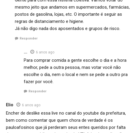
Gente para com essa histeria coletiva. Vamos votar do
mesmo jeito que andamos em supermercados, farmácias,
postos de gasolina, lojas, etc. O importante é seguir as
regras de distanciamento e higiene.
Já não digo nada dos aposentados e grupos de risco.
Responder
...
6 anos ago
Para comprar comida a gente escolhe o dia e a hora
melhor, pede a outra pessoa, mas votar você não
escolhe o dia, nem o local e nem se pede a outro pra
fazer por você.
Responder
Elio
6 anos ago
Encher de deslike essa live no canal do youtube da prefeitura,
bem como comentar que quem chora de verdade é os
pauloafosinos que já perderam seus entes queridos por falta