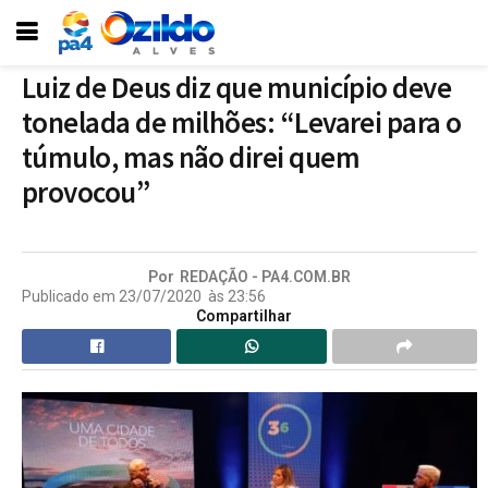
Luiz de Deus diz que município deve
tonelada de milhões: “Levarei para o
túmulo, mas não direi quem
provocou”
Por
REDAÇÃO - PA4.COM.BR
Publicado em
23/07/2020
às
23:56
Compartilhar