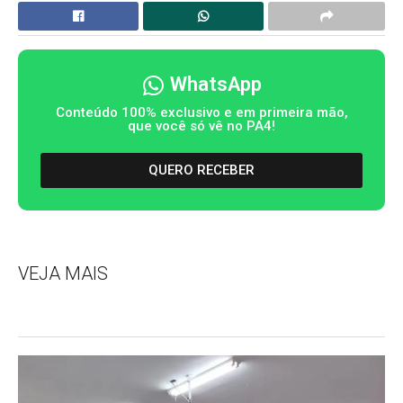
WhatsApp
Conteúdo 100% exclusivo e em primeira mão,
que você só vê no PA4!
QUERO RECEBER
VEJA MAIS