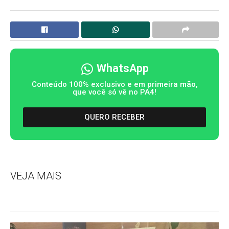
WhatsApp
Conteúdo 100% exclusivo e em primeira mão,
que você só vê no PA4!
QUERO RECEBER
VEJA MAIS