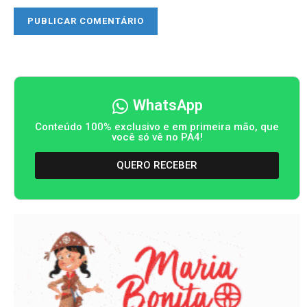
WhatsApp
Conteúdo 100% exclusivo e em primeira mão, que
você só vê no PA4!
QUERO RECEBER