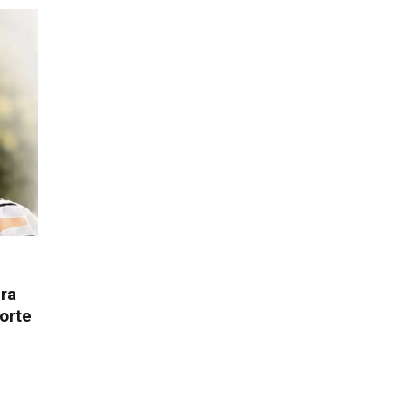
ura
orte