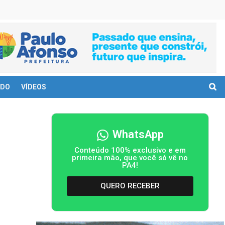
DO
VÍDEOS
WhatsApp
Conteúdo 100% exclusivo e em
primeira mão, que você só vê no
PA4!
QUERO RECEBER