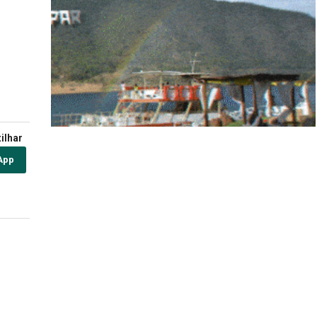
ilhar
App