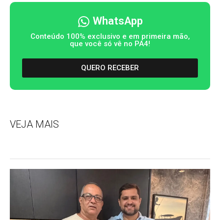
WhatsApp
Conteúdo 100% exclusivo e em primeira mão,
que você só vê no PA4!
QUERO RECEBER
VEJA MAIS