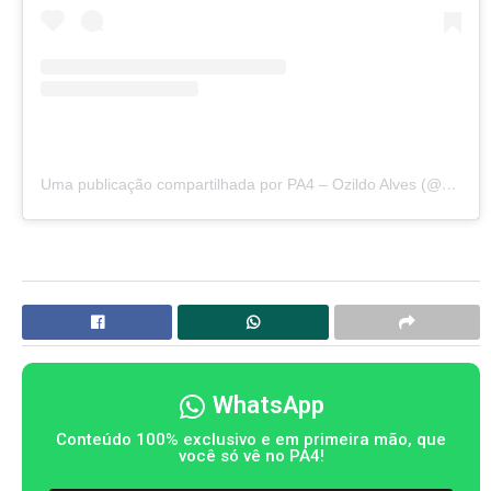
Uma publicação compartilhada por PA4 – Ozildo Alves (@sitepa4)
WhatsApp
Conteúdo 100% exclusivo e em primeira mão, que
você só vê no PA4!