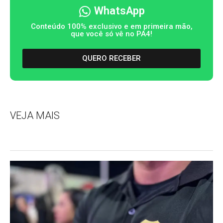
WhatsApp
Conteúdo 100% exclusivo e em primeira mão,
que você só vê no PA4!
QUERO RECEBER
VEJA MAIS