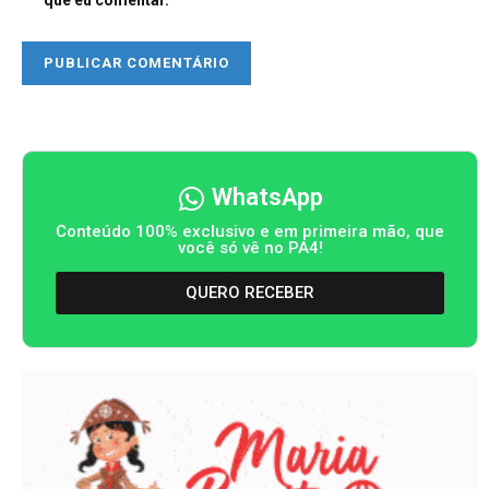
que eu comentar.
WhatsApp
Conteúdo 100% exclusivo e em primeira mão, que
você só vê no PA4!
QUERO RECEBER