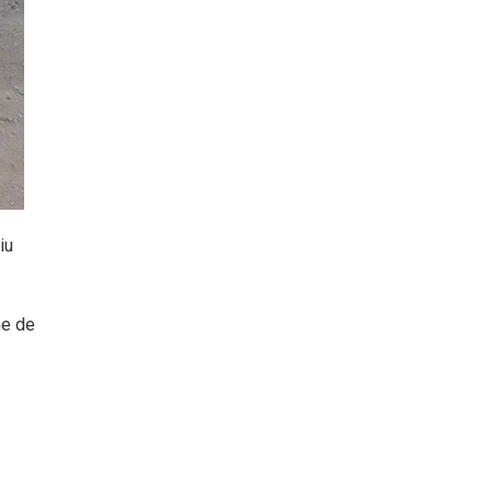
iu
me de