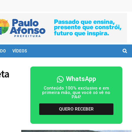
DO
VÍDEOS
eta
WhatsApp
Conteúdo 100% exclusivo e em
primeira mão, que você só vê no
PA4!
QUERO RECEBER