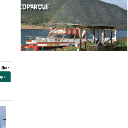
ilhar
App