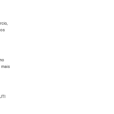
rcio,
gos
rno
e mais
UTI