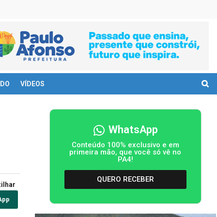
DO
VÍDEOS
WhatsApp
Conteúdo 100% exclusivo e em
primeira mão, que você só vê no
PA4!
QUERO RECEBER
ilhar
App