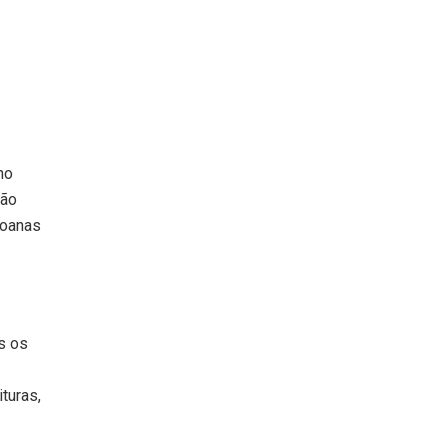
no
ião
goanas
s os
turas,