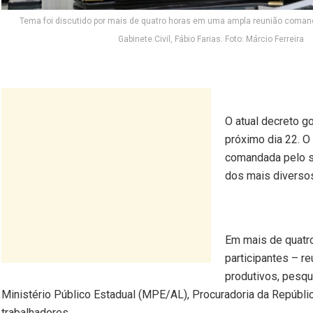
Tema foi discutido por mais de quatro horas em uma ampla reunião comand
Gabinete Civil, Fábio Farias. Foto: Márcio Ferreira
O atual decreto 
próximo dia 22. O
comandada pelo se
dos mais diverso
Em mais de quatro
participantes – r
produtivos, pesqui
Ministério Público Estadual (MPE/AL), Procuradoria da Repúbl
trabalhadores.