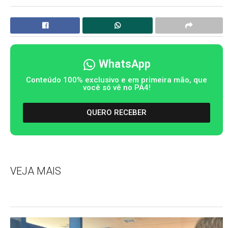
WhatsApp
Conteúdo 100% exclusivo e em primeira mão, que
você só vê no PA4!
QUERO RECEBER
VEJA MAIS