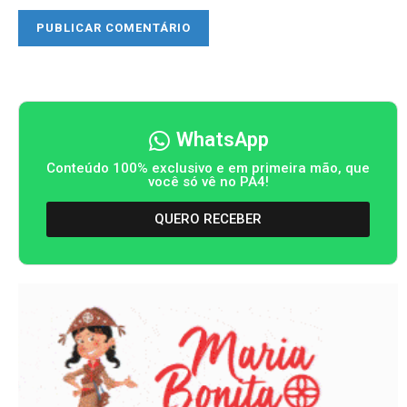
WhatsApp
Conteúdo 100% exclusivo e em primeira mão, que
você só vê no PA4!
QUERO RECEBER