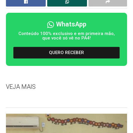
WhatsApp
Conteúdo 100% exclusivo e em primeira mão,
que você só vê no PA4!
QUERO RECEBER
VEJA MAIS