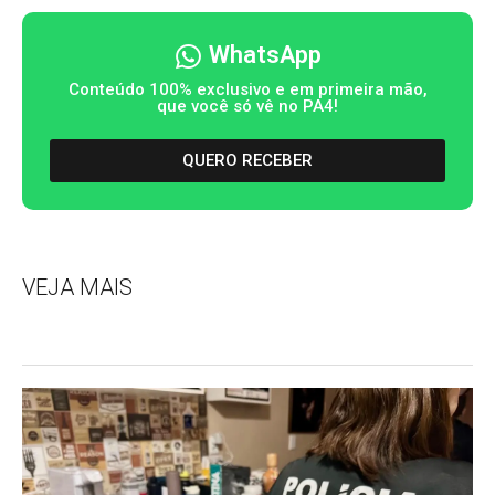
WhatsApp
Conteúdo 100% exclusivo e em primeira mão,
que você só vê no PA4!
QUERO RECEBER
VEJA MAIS