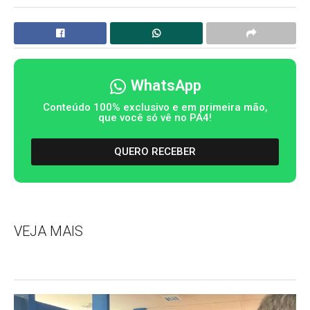
WhatsApp
Conteúdo 100% exclusivo e em primeira mão,
que você só vê no PA4!
QUERO RECEBER
VEJA MAIS