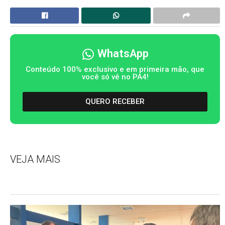
WhatsApp
Conteúdo 100% exclusivo e em primeira mão, que
você só vê no PA4!
QUERO RECEBER
VEJA MAIS