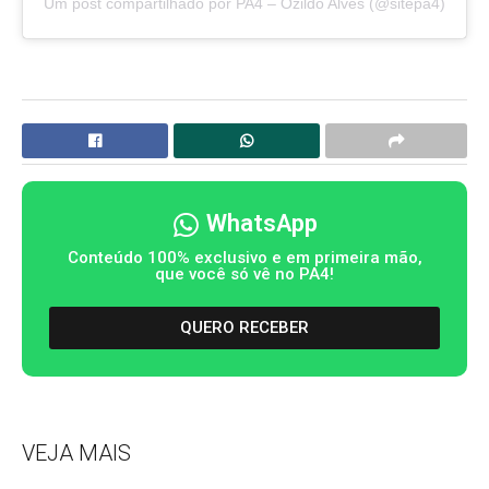
Um post compartilhado por PA4 – Ozildo Alves (@sitepa4)
WhatsApp
Conteúdo 100% exclusivo e em primeira mão,
que você só vê no PA4!
QUERO RECEBER
VEJA MAIS