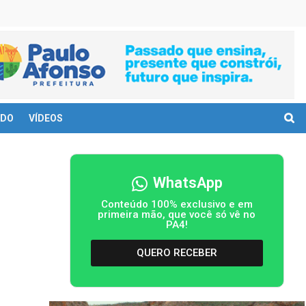
DO
VÍDEOS
WhatsApp
Conteúdo 100% exclusivo e em
primeira mão, que você só vê no
PA4!
QUERO RECEBER