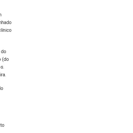
m
anhado
línico
 do
o (do
s.
ra.
do
ito