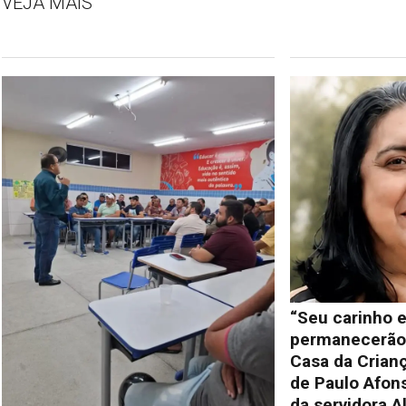
VEJA MAIS
“Seu carinho e
permanecerão 
Casa da Crianç
de Paulo Afon
da servidora A