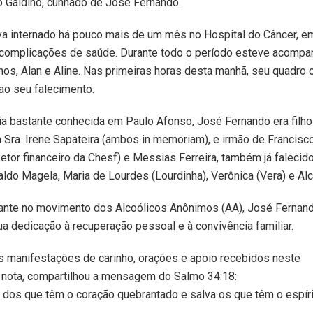
o Galdino, cunhado de José Fernando.
a internado há pouco mais de um mês no Hospital do Câncer, e
a complicações de saúde. Durante todo o período esteve acomp
lhos, Alan e Aline. Nas primeiras horas desta manhã, seu quadro c
ao seu falecimento.
ia bastante conhecida em Paulo Afonso, José Fernando era filho
a Sra. Irene Sapateira (ambos in memoriam), e irmão de Francisc
etor financeiro da Chesf) e Messias Ferreira, também já falecido
ldo Magela, Maria de Lourdes (Lourdinha), Verônica (Vera) e Alci
uante no movimento dos Alcoólicos Anônimos (AA), José Fernan
a dedicação à recuperação pessoal e à convivência familiar.
as manifestações de carinho, orações e apoio recebidos neste
nota, compartilhou a mensagem do Salmo 34:18:
 dos que têm o coração quebrantado e salva os que têm o espír