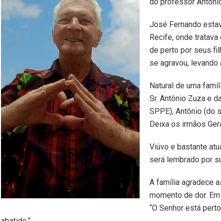
do professor Antôni
José Fernando estav
Recife, onde tratav
de perto por seus fi
se agravou, levando 
Natural de uma famíl
Sr. Antônio Zuza e d
SPPE), Antônio (do s
Deixa os irmãos Gera
Viúvo e bastante at
será lembrado por su
A família agradece 
momento de dor. Em 
“O Senhor está perto
abatido.”