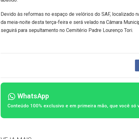
Devido às reformas no espaço de velórios do SAF, localizado n
da meia-noite desta terça-feira e será velado na Câmara Municip
seguirá para sepultamento no Cemitério Padre Lourenço Tori.
WhatsApp
Conteúdo 100% exclusivo e em primeira mão, que você só 