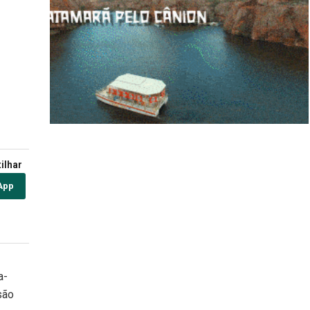
ilhar
App
a-
são