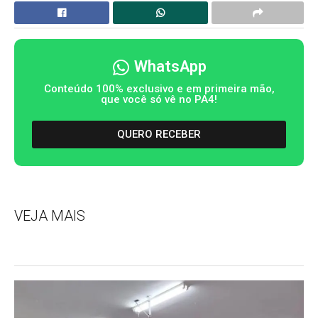
WhatsApp
Conteúdo 100% exclusivo e em primeira mão,
que você só vê no PA4!
QUERO RECEBER
VEJA MAIS