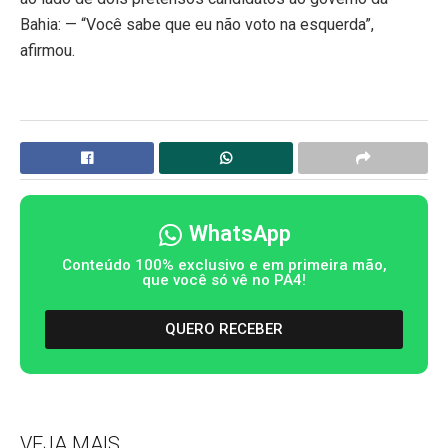
Bahia: — “Você sabe que eu não voto na esquerda”,
afirmou.
WhatsApp
Conteúdo 100% exclusivo e em primeira mão,
que você só vê no PA4!
QUERO RECEBER
VEJA MAIS