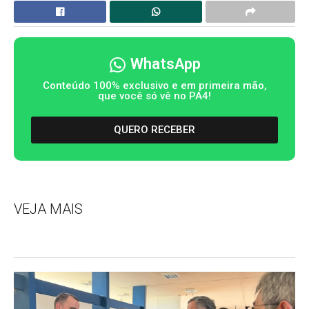
WhatsApp
Conteúdo 100% exclusivo e em primeira mão,
que você só vê no PA4!
QUERO RECEBER
VEJA MAIS