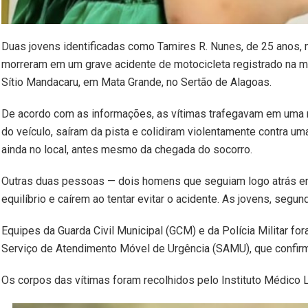
Duas jovens identificadas como Tamires R. Nunes, de 25 anos, m
morreram em um grave acidente de motocicleta registrado na m
Sítio Mandacaru, em Mata Grande, no Sertão de Alagoas.
De acordo com as informações, as vítimas trafegavam em uma m
do veículo, saíram da pista e colidiram violentamente contra 
ainda no local, antes mesmo da chegada do socorro.
Outras duas pessoas — dois homens que seguiam logo atrás em
equilíbrio e caírem ao tentar evitar o acidente. As jovens, seg
Equipes da Guarda Civil Municipal (GCM) e da Polícia Militar for
Serviço de Atendimento Móvel de Urgência (SAMU), que confirmo
Os corpos das vítimas foram recolhidos pelo Instituto Médico 