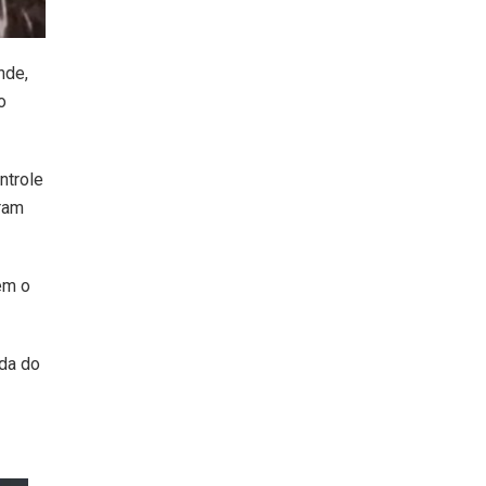
nde,
o
ntrole
eram
em o
ada do