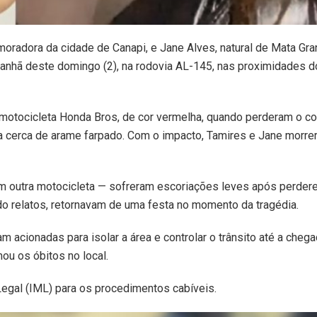
oradora da cidade de Canapi, e Jane Alves, natural de Mata Gra
anhã deste domingo (2), na rodovia AL-145, nas proximidades d
otocicleta Honda Bros, de cor vermelha, quando perderam o co
uma cerca de arame farpado. Com o impacto, Tamires e Jane morr
 outra motocicleta — sofreram escoriações leves após perder
undo relatos, retornavam de uma festa no momento da tragédia.
am acionadas para isolar a área e controlar o trânsito até a cheg
u os óbitos no local.
Legal (IML) para os procedimentos cabíveis.