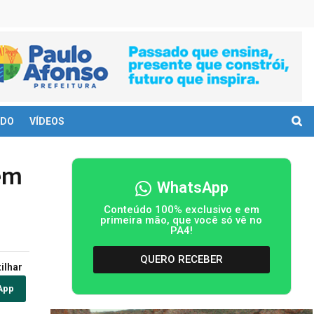
DO
VÍDEOS
em
WhatsApp
Conteúdo 100% exclusivo e em
primeira mão, que você só vê no
PA4!
QUERO RECEBER
ilhar
App