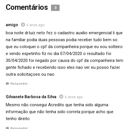
Comentários
3
amigo
6 anos ago
boa noite dr.luiz neto fez o cadastro auxilio emergencial li que
na familiar podia duas pessoas podia receber tudo bem so
que eu coloquei o cpf da companheira porque eu sou solteiro
e vendo espetinho fiz no dia 07/04/2020 o resultado foi
30/04/2020 foi negado por causa do cpf da companheira tem
gente fichado e recebendo isso eles nao ver eu posso fazer
outra solicitaçoes ou nao
Responder
Gilvanete Barbosa da Silva
6 anos ago
Mesmo não consegui Acredito que tenha sido alguma
informação que não tenha sido correta porque acho que
tenho direito
Responder