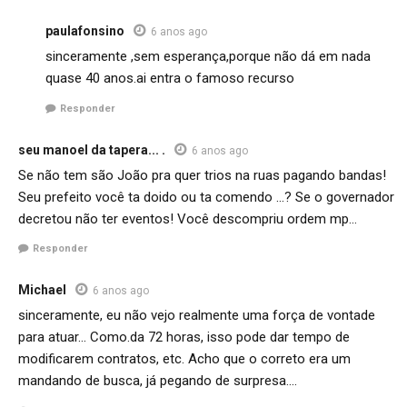
paulafonsino
6 anos ago
sinceramente ,sem esperança,porque não dá em nada
quase 40 anos.ai entra o famoso recurso
Responder
seu manoel da tapera... .
6 anos ago
Se não tem são João pra quer trios na ruas pagando bandas!
Seu prefeito você ta doido ou ta comendo …? Se o governador
decretou não ter eventos! Você descompriu ordem mp…
Responder
Michael
6 anos ago
sinceramente, eu não vejo realmente uma força de vontade
para atuar… Como.da 72 horas, isso pode dar tempo de
modificarem contratos, etc. Acho que o correto era um
mandando de busca, já pegando de surpresa….