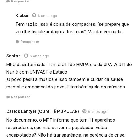
Responder
Kleber
6 anos ago
Tem razão, isso é coisa de compadres. “se prepare que
vou lhe fiscalizar daqui a três dias”. Vai dar em nada…
Responder
Santos
6 anos ago
MPU desinformado. Tem a UTI do HMPA e a da UPA. A UTI do
Nair é com UNIVASF e Estado
.O povo pediu a música e isso também é cuidar da saúde
mental e emocional do povo. E também ajuda os músicos.
Responder
Carlos Lantyer (COMITÊ POPULAR)
6 anos ago
No documento, o MPF informa que tem 11 aparelhos
respiradores, que não servem a população. Estão
encaixotados? Não há transparência, na gerência de crise.