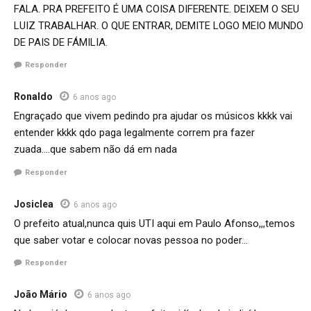
FALA. PRA PREFEITO É UMA COISA DIFERENTE. DEIXEM O SEU
LUIZ TRABALHAR. O QUE ENTRAR, DEMITE LOGO MEIO MUNDO
DE PAIS DE FÁMILIA.
Responder
Ronaldo
6 anos ago
Engraçado que vivem pedindo pra ajudar os músicos kkkk vai
entender kkkk qdo paga legalmente correm pra fazer
zuada….que sabem não dá em nada
Responder
Josiclea
6 anos ago
O prefeito atual,nunca quis UTI aqui em Paulo Afonso,,,temos
que saber votar e colocar novas pessoa no poder…
Responder
João Mário
6 anos ago