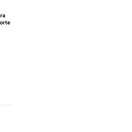
ura
orte