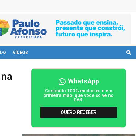
DO
VÍDEOS
 na
WhatsApp
Conteúdo 100% exclusivo e em
primeira mão, que você só vê no
PA4!
QUERO RECEBER