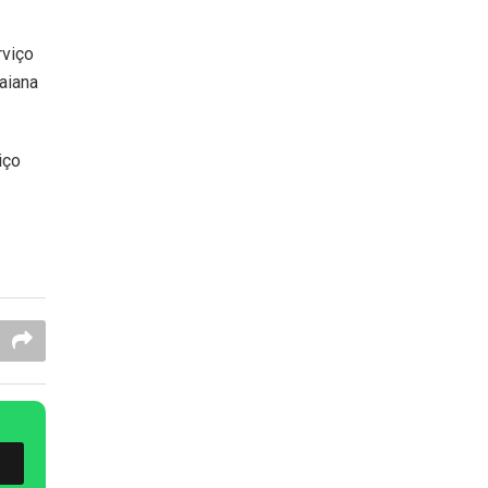
rviço
aiana
iço