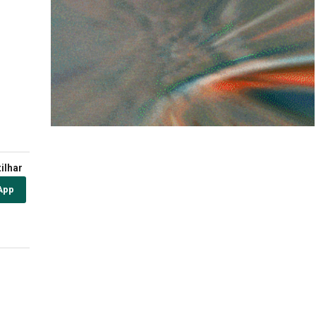
ilhar
App