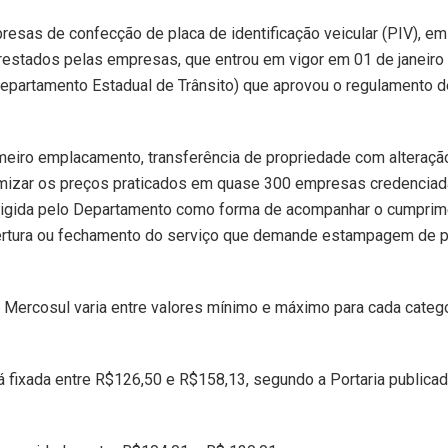
esas de confecção de placa de identificação veicular (PIV), em
restados pelas empresas, que entrou em vigor em 01 de janeiro
epartamento Estadual de Trânsito) que aprovou o regulamento d
rimeiro emplacamento, transferência de propriedade com alteraçã
formizar os preços praticados em quase 300 empresas credencia
á exigida pelo Departamento como forma de acompanhar o cumpri
bertura ou fechamento do serviço que demande estampagem de 
Mercosul varia entre valores mínimo e máximo para cada catego
á fixada entre R$126,50 e R$158,13, segundo a Portaria publica