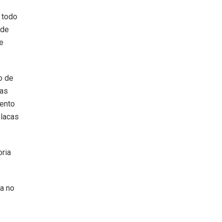
 todo
 de
e
o de
das
mento
placas
ria
da no