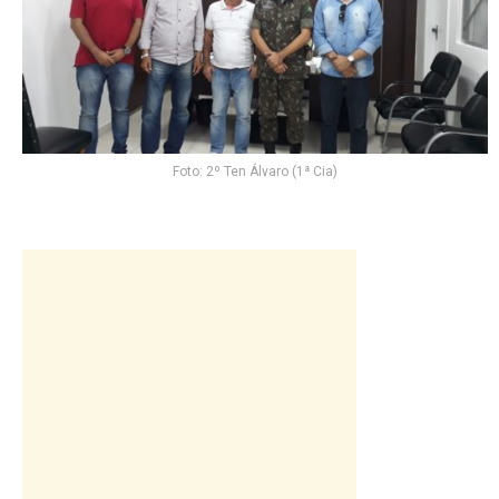
Foto: 2º Ten Álvaro (1ª Cia)