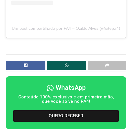
Um post compartilhado por PA4 – Ozildo Alves (@sitepa4)
WhatsApp
Conteúdo 100% exclusivo e em primeira mão,
que você só vê no PA4!
QUERO RECEBER