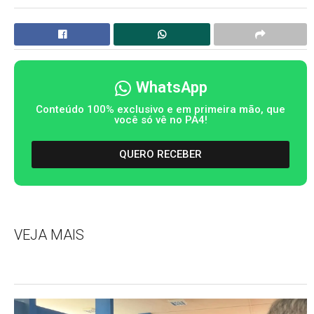
WhatsApp
Conteúdo 100% exclusivo e em primeira mão, que
você só vê no PA4!
QUERO RECEBER
VEJA MAIS