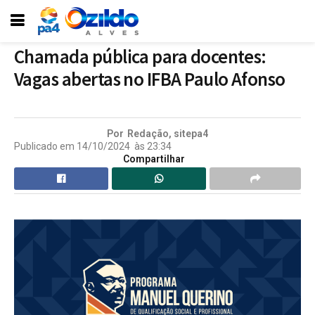
Chamada pública para docentes:
Vagas abertas no IFBA Paulo Afonso
Por
Redação, sitepa4
Publicado em
14/10/2024
às
23:34
Compartilhar