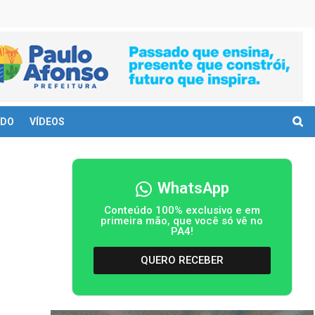
DO
VÍDEOS
WhatsApp
Conteúdo 100% exclusivo e em
primeira mão, que você só vê no
PA4!
QUERO RECEBER