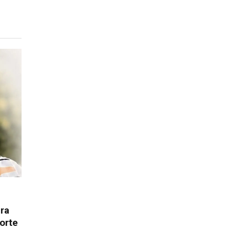
ura
orte