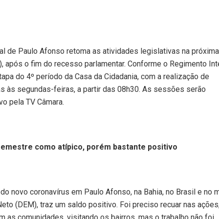
l de Paulo Afonso retoma as atividades legislativas na próxima
), após o fim do recesso parlamentar. Conforme o Regimento Int
etapa do 4º período da Casa da Cidadania, com a realização de
s às segundas-feiras, a partir das 08h30. As sessões serão
ivo pela TV Câmara.
semestre como atípico, porém bastante positivo
do novo coronavírus em Paulo Afonso, na Bahia, no Brasil e no 
to (DEM), traz um saldo positivo. Foi preciso recuar nas ações
 as comunidades, visitando os bairros, mas o trabalho não foi