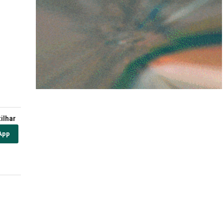
ilhar
App