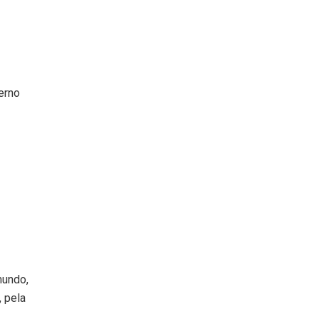
erno
mundo,
, pela