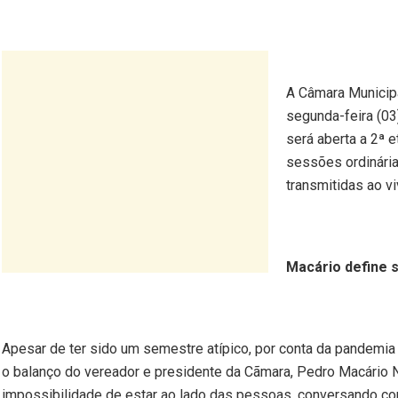
A Câmara Municipa
segunda-feira (03
será aberta a 2ª 
sessões ordinária
transmitidas ao v
Macário define 
Apesar de ter sido um semestre atípico, por conta da pandemia 
o balanço do vereador e presidente da Cãmara, Pedro Macário Ne
impossibilidade de estar ao lado das pessoas, conversando com