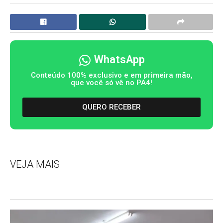
WhatsApp
Conteúdo 100% exclusivo e em primeira mão,
que você só vê no PA4!
QUERO RECEBER
VEJA MAIS