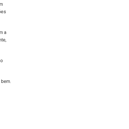
em
ões
m a
nte,
 o
o bem.