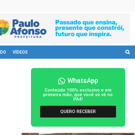
DO
VÍDEOS
WhatsApp
Conteúdo 100% exclusivo e em
primeira mão, que você só vê no
PA4!
QUERO RECEBER