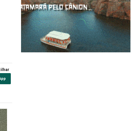
ilhar
App