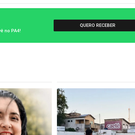
QUERO RECEBER
vê no PA4!