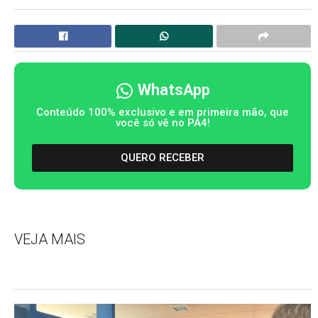
WhatsApp
Conteúdo 100% exclusivo e em primeira mão, que
você só vê no PA4!
QUERO RECEBER
VEJA MAIS