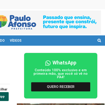
DO
VÍDEOS
WhatsApp
Conteúdo 100% exclusivo e em
primeira mão, que você só vê no
PA4!
QUERO RECEBER
ilhar
App