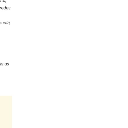
to,
 redes
acolá,
as as