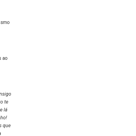
mesmo
s ao
onsigo
o te
e lá
nho!
s que
a