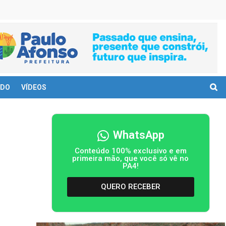
DO
VÍDEOS
WhatsApp
Conteúdo 100% exclusivo e em
primeira mão, que você só vê no
PA4!
QUERO RECEBER