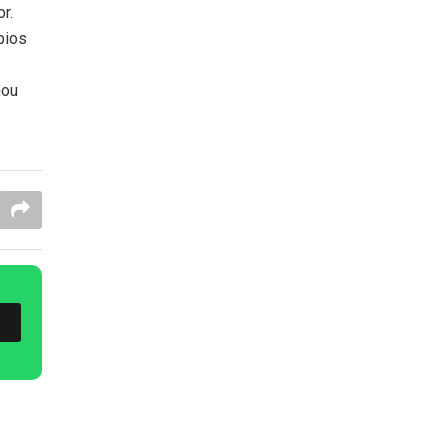
r.
pios
hou