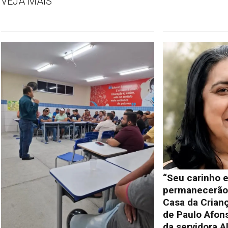
VEJA MAIS
“Seu carinho e
permanecerão 
Casa da Crianç
de Paulo Afon
da servidora A