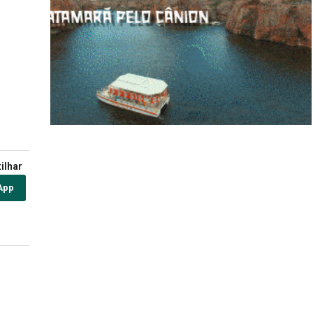
ilhar
App