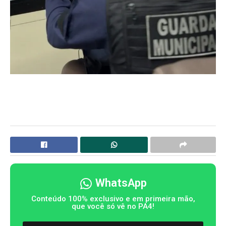
WhatsApp
Conteúdo 100% exclusivo e em primeira mão,
que você só vê no PA4!