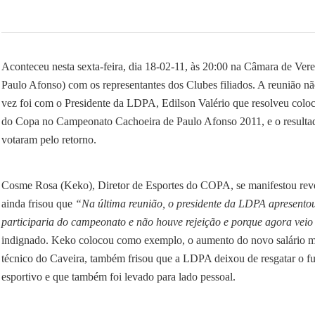
Aconteceu nesta sexta-feira, dia 18-02-11, às 20:00 na Câmara de Ve
Paulo Afonso) com os representantes dos Clubes filiados. A reunião nã
vez foi com o Presidente da LDPA, Edilson Valério que resolveu colo
do Copa no Campeonato Cachoeira de Paulo Afonso 2011, e o resultado
votaram pelo retorno.
Cosme Rosa (Keko), Diretor de Esportes do COPA, se manifestou revol
ainda frisou que
“Na última reunião, o presidente da LDPA apresento
participaria do campeonato e não houve rejeição e porque agora veio e
indignado. Keko colocou como exemplo, o aumento do novo salário míni
técnico do Caveira, também frisou que a LDPA deixou de resgatar o fu
esportivo e que também foi levado para lado pessoal.