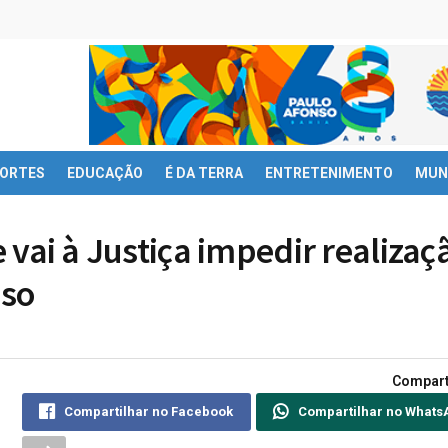
ORTES
EDUCAÇÃO
É DA TERRA
ENTRETENIMENTO
MUN
e vai à Justiça impedir realizaç
nso
Compart
Compartilhar no Facebook
Compartilhar no Whats