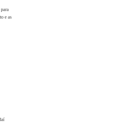
 para
to e as
daí