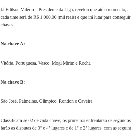
Já Edilson Valério – Presidente da Liga, revelou que até o momento, a 
cada time será de R$ 1.000,00 (mil reais) e que irá lutar para conseg
chaves.
Na chave A:
Vitória, Portuguesa, Vasco, Mogi Mirim e Rocha
Na chave B:
São José, Palmeiras, Olímpico, Rondon e Caveira
Classificam-se 02 de cada chave, os primeiros enfrentarão os segundo
farão as disputas de 3° e 4° lugares e de 1° e 2° lugares, com as seguin