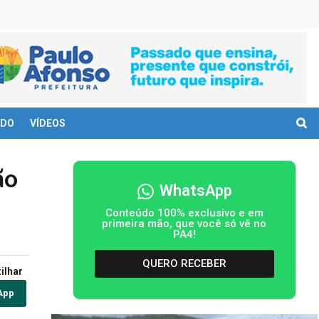
DO
VÍDEOS
ão
WhatsApp
Conteúdo 100% exclusivo e em
primeira mão, que você só vê no
PA4!
QUERO RECEBER
ilhar
App