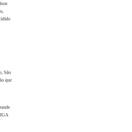
lson
s,
cidido
o, São
ão que
grande
 LIGA