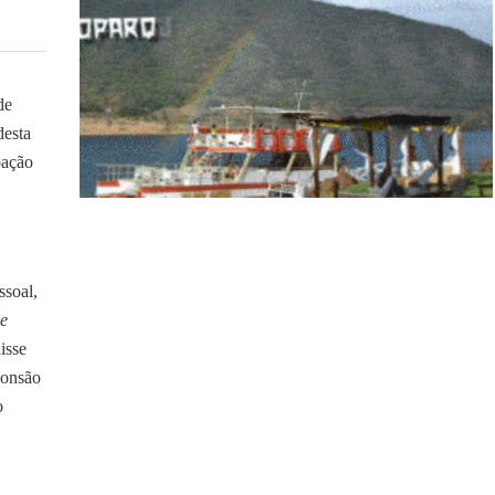
de
desta
pação
ssoal,
ue
isse
lonsão
o