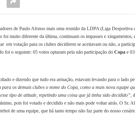
readores de Paulo Afonso mais uma reunião da LDPA (Liga Desportiva 
o foi muito diferente da última, continuam os impasses e xingamentos, 
car
em votação para os clubes decidirem se aceitavam ou não, a partici
 foi o seguinte: 05 votos optaram pela não participação do
Copa
e 03
tado e dizendo que tudo era armação, estavam levando para o lado pe
u para os demais clubes o nome do Copa, como a mais nova equipe q
sse tipo de atitude, repetindo uma coisa que já tinha sido decidido”,
d
mo, pois foi votado e decidido e não mais pode voltar atrás. O Sr. A
tebol de uma equipe, que há tanto tempo não faz parte do nosso cenári