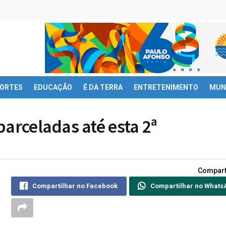
ORTES
EDUCAÇÃO
É DA TERRA
ENTRETENIMENTO
MUN
arceladas até esta 2ª
Compart
Compartilhar no Facebook
Compartilhar no Whats