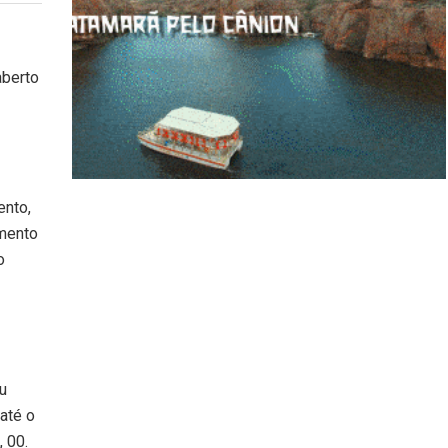
aberto
ento,
amento
o
u
até o
 00.