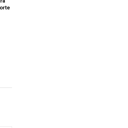
ura
orte