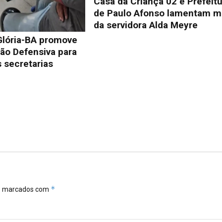
Casa da Criança 02 e Prefeit
de Paulo Afonso lamentam m
da servidora Alda Meyre
Glória-BA promove
ão Defensiva para
 secretarias
*
ão marcados com