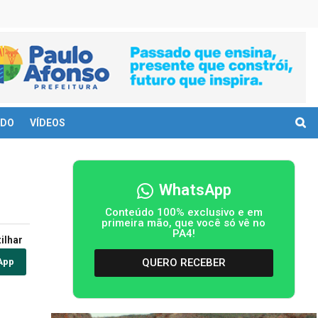
DO
VÍDEOS
WhatsApp
Conteúdo 100% exclusivo e em
primeira mão, que você só vê no
PA4!
ilhar
QUERO RECEBER
App