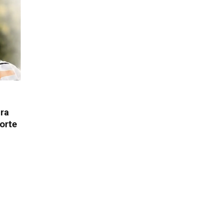
ura
orte