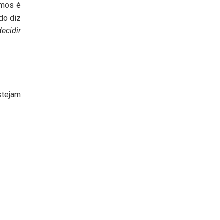
amos é
do diz
ecidir
stejam