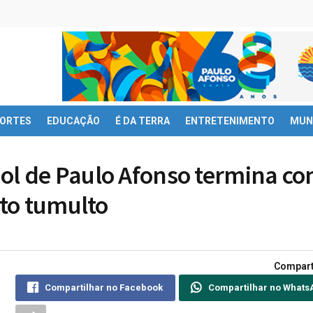
ORTES
EDUCAÇÃO
É DA TERRA
ENTRETENIMENTO
MUN
bol de Paulo Afonso termina c
to tumulto
Compart
Compartilhar no Facebook
Compartilhar no Whats