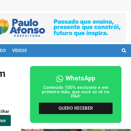
DO
VÍDEOS
om
WhatsApp
Conteúdo 100% exclusivo e em
primeira mão, que você só vê no
PA4!
QUERO RECEBER
ilhar
App