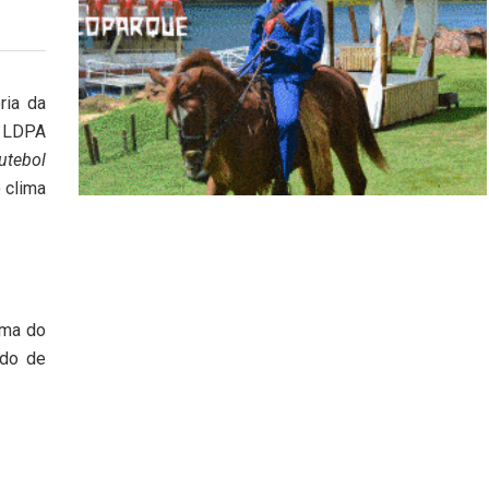
ria da
a LDPA
utebol
 clima
rma do
ndo de