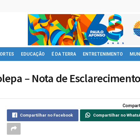
ORTES
EDUCAÇÃO
É DA TERRA
ENTRETENIMENTO
MUN
olepa – Nota de Esclareciment
Compart
Compartilhar no Facebook
Compartilhar no Whats