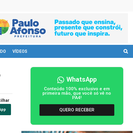
DO
VÍDEOS
o
WhatsApp
Conteúdo 100% exclusivo e em
primeira mão, que você só vê no
PA4!
ilhar
QUERO RECEBER
App