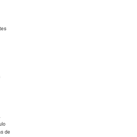
ntes
a
.
ulo
as de