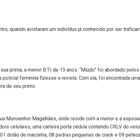
ntro, quando avistaram um indivíduo já conhecido por ser trafica
ua prima, a menor B.T.I de 13 anos. “Miúdo” foi abordado pelos
policial feminina fizesse a revista. Com ela, foi encontrada um
ra de seu primo.
a Rua Monsenhor Magalhães, onde reside com a menor e a esposa
dois celulares, uma carteira porta cédula contendo CRLV do veíc
 01 dolão de maconha, 08 pedras pequenas de crack e 09 petec