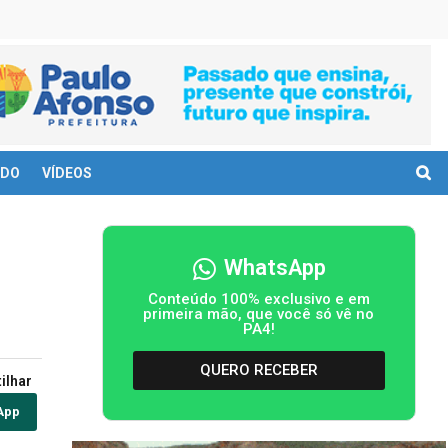
DO
VÍDEOS
WhatsApp
Conteúdo 100% exclusivo e em
primeira mão, que você só vê no
PA4!
QUERO RECEBER
ilhar
App