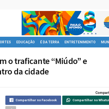
ORTES
EDUCAÇÃO
É DA TERRA
ENTRETENIMENTO
MUN
em o traficante “Miúdo” e
tro da cidade
Compart
Compartilhar no Facebook
Compartilhar no Whats