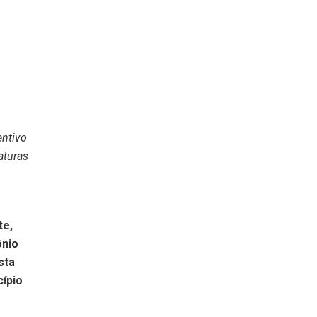
entivo
aturas
te,
ônio
sta
cípio