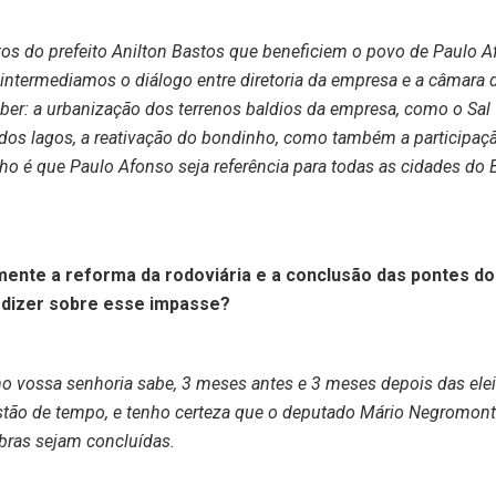
etos do prefeito Anilton Bastos que beneficiem o povo de Paulo A
á intermediamos o diálogo entre diretoria da empresa e a câmara 
aber: a urbanização dos terrenos baldios da empresa, como o Sal
 dos lagos, a reativação do bondinho, como também a participaç
 é que Paulo Afonso seja referência para todas as cidades do B
mente a reforma da rodoviária e a conclusão das pontes do
a dizer sobre esse impasse?
e como vossa senhoria sabe, 3 meses antes e 3 meses depois das ele
tão de tempo, e tenho certeza que o deputado Mário Negromon
bras sejam concluídas.