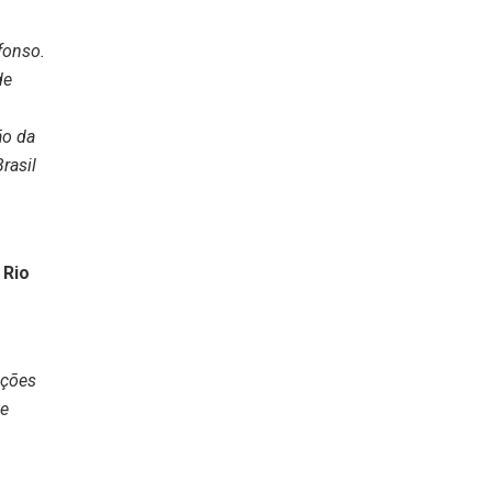
fonso.
de
ão da
rasil
 Rio
ições
te