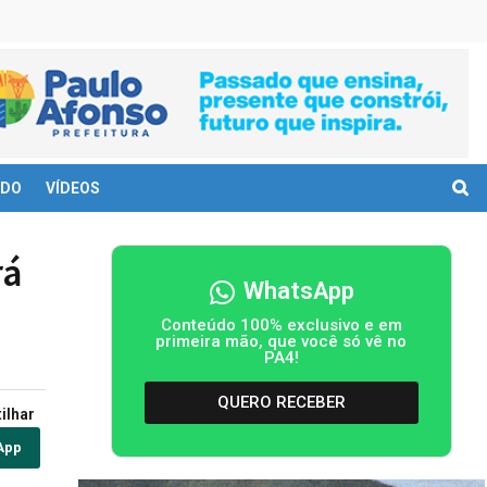
DO
VÍDEOS
rá
WhatsApp
Conteúdo 100% exclusivo e em
primeira mão, que você só vê no
PA4!
QUERO RECEBER
ilhar
App