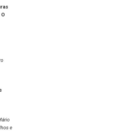
uras
. O
ro
s
Mário
lhos e