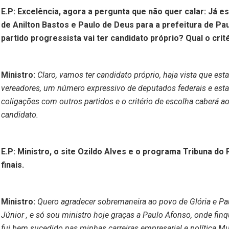
E.P: Excelência, agora a pergunta que não quer calar: Já e
de Anilton Bastos e Paulo de Deus para a prefeitura de Pau
partido progressista vai ter candidato próprio? Qual o crit
Ministro:
Claro, vamos ter candidato próprio, haja vista que e
vereadores, um número expressivo de deputados federais e esta
coligações com outros partidos e o critério de escolha caberá ao
candidato.
E.P: Ministro, o site Ozildo Alves e o programa Tribuna d
finais.
Ministro:
Quero agradecer sobremaneira ao povo de Glória e Pa
Júnior , e só sou ministro hoje graças a Paulo Afonso, onde fin
fui bem sucedido nas minhas carreiras empresarial e política.Mui