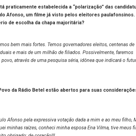
stá praticamente estabelecida a “polarização” das candidat
lo Afonso, um filme já visto pelos eleitores paulafonsinos
ério de escolha da chapa majoritária?
stamos bem mais fortes. Temos governadores eleitos, centenas de
duais e mais de um milhão de filiados. Possivelmente, faremos
 povo, através de uma pesquisa séria, idônea que indicará o futu
o Povo da Rádio Betel estão abertos para suas consideraçõe
ulo Afonso pela expressiva votação dada a mim e ao meu filho, 
quei minhas raízes, conheci minha esposa Ena Vilma, tive meus fi
to obrigado; de coração!!!