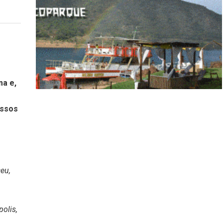
ma e,
ossos
eu,
olis,