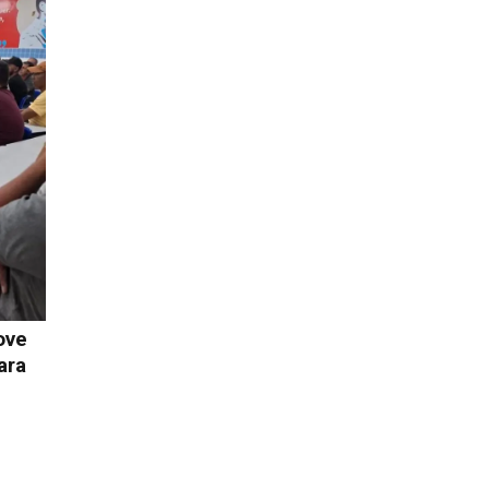
ove
ara