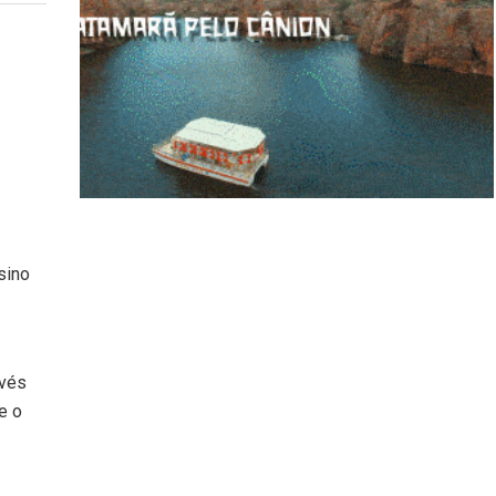
sino
avés
e o