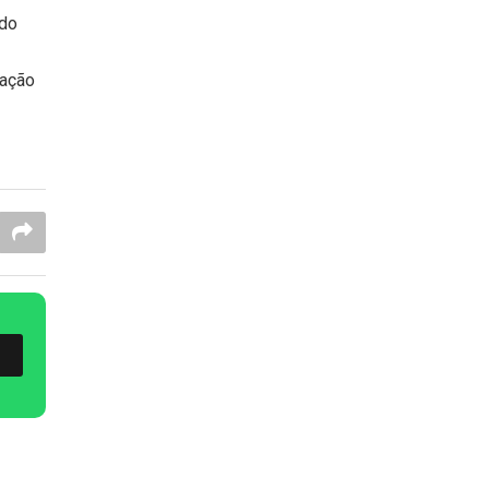
 do
zação