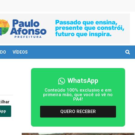
DO
VÍDEOS
WhatsApp
Conteúdo 100% exclusivo e em
primeira mão, que você só vê no
PA4!
ilhar
QUERO RECEBER
App