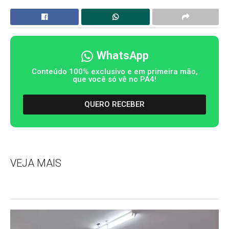
WhatsApp
Conteúdo 100% exclusivo e em primeira mão,
que você só vê no PA4!
QUERO RECEBER
VEJA MAIS